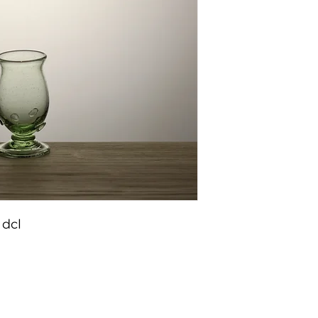
 dcl
nfertigung
Allgemeine