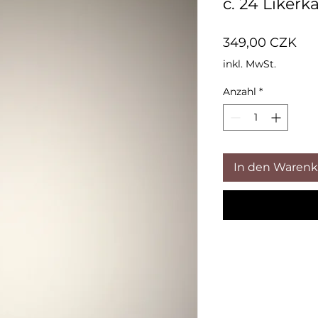
č. 24 Likérk
Pre
349,00 CZK
inkl. MwSt.
Anzahl
*
In den Warenk