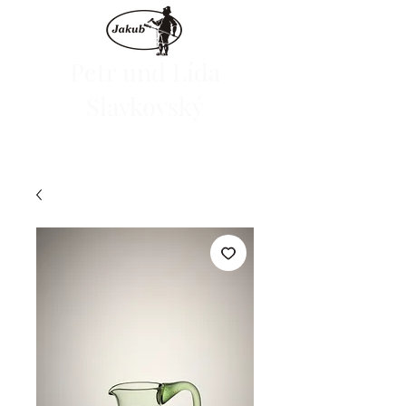
Petr und Lída
Slavkovský
Wir starten den E-Shop am 1. Juni 2024