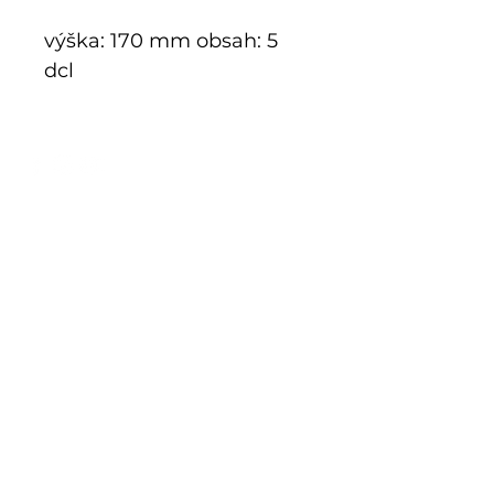
výška: 170 mm obsah: 5
dcl
E-Shop
Exklusive Serie
Historisches Glas
Additive Fertigung
Bausätze
Grenzen
Sonderanfertigung
Geschäft
Mnichov 278