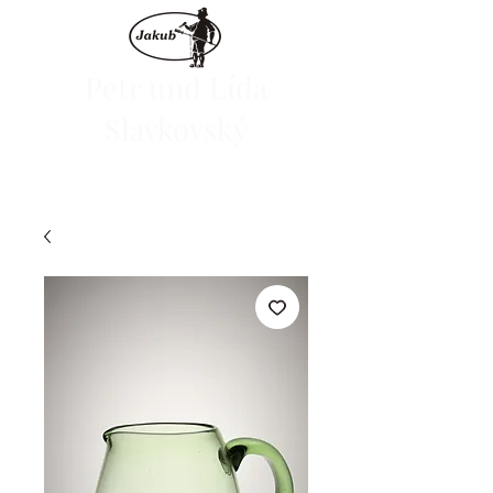
Petr und Lída
Slavkovský
Wir starten den E-Shop am 1. Juni 2024