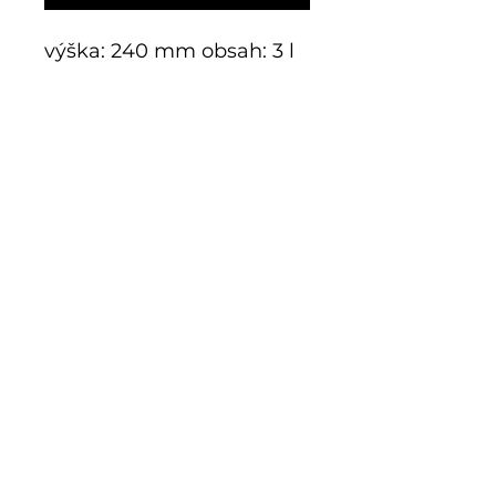
výška: 240 mm obsah: 3 l
E-Shop
Exklusive Serie
Historisches Glas
Additive Fertigung
Bausätze
Grenzen
Sonderanfertigung
Geschäft
Mnichov 278