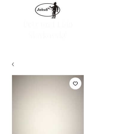
Petr und Lída
Slavkovský
Wir starten den E-Shop am 1. Juni 2024