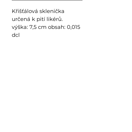
Křišťálová sklenička
určená k pití likérů.
výška: 7,5 cm obsah: 0,015
dcl
E-Shop
Exklusive Serie
Historisches Glas
Additive Fertigung
Bausätze
Grenzen