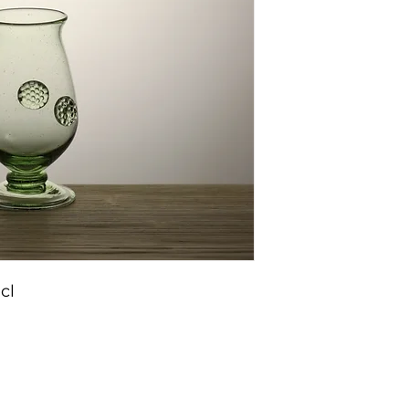
cl
vá výroba
Informace