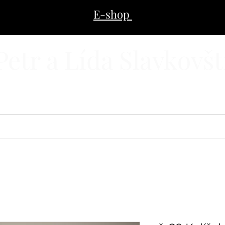
E-shop
Petr a Lída Slavkovšt
E-SHOP
ZAKÁZKOVÁ VÝROBA