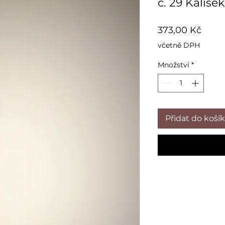
č. 29 Kalíšek
Cena
373,00 Kč
včetně DPH
Množství
*
Přidat do koší