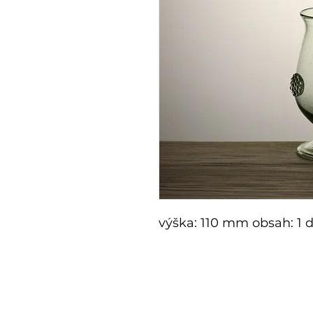
výška: 110 mm obsah: 1 d
E-shop
Zakázko