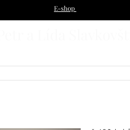
E-shop
Petr a Lída Slavkovšt
E-SHOP
ZAKÁZKOVÁ VÝROBA