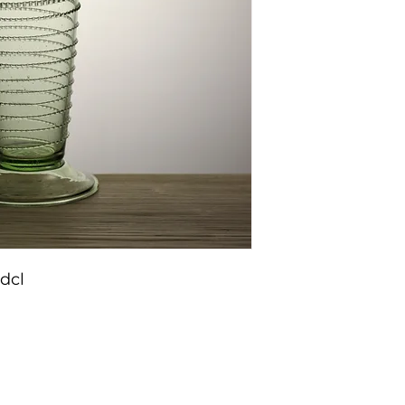
dcl
vá výroba
Informace