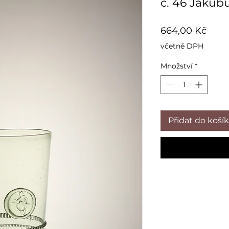
č. 46 Jakub
Cen
664,00 Kč
včetně DPH
Množství
*
Přidat do koší