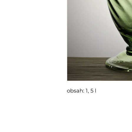
obsah: 1, 5 l
E-shop
Zakázko