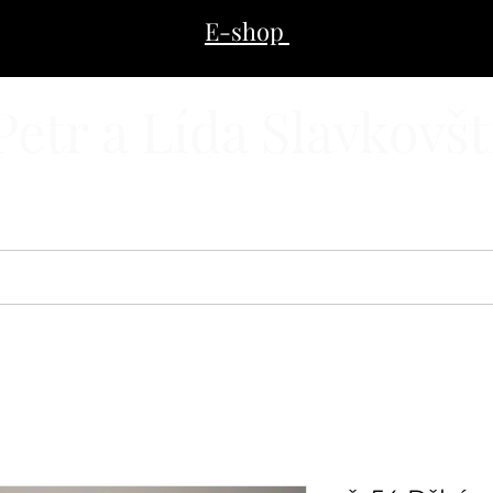
E-shop
Petr a Lída Slavkovšt
E-SHOP
ZAKÁZKOVÁ VÝROBA