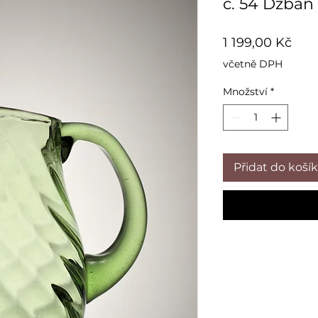
č. 54 Džbán
Cen
1 199,00 Kč
včetně DPH
Množství
*
Přidat do koší