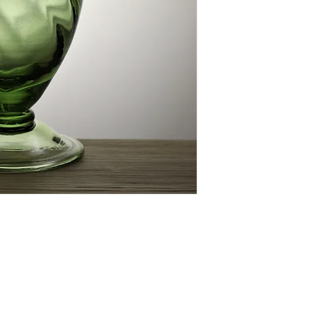
vá výroba
Informace