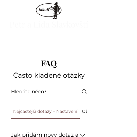
Petr a Lída Slavkovští
E-shop
FAQ
Často kladené otázky
Nejčastější dotazy – Nastavení
Obecné
Jak přidám nový dotaz a