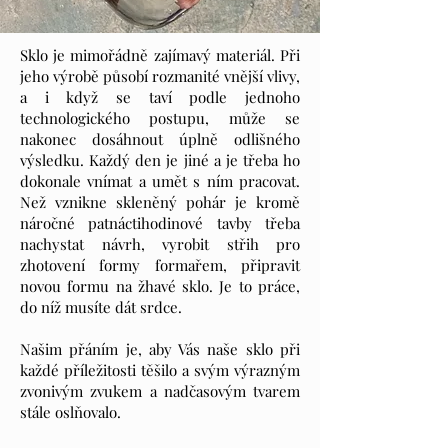
Sklo je mimořádně zajímavý materiál. Při
jeho výrobě působí rozmanité vnější vlivy,
a i když se taví podle jednoho
technologického postupu, může se
nakonec dosáhnout úplně odlišného
výsledku. Každý den je jiné a je třeba ho
dokonale vnímat a umět s ním pracovat.
Než vznikne skleněný pohár je kromě
náročné patnáctihodinové tavby třeba
nachystat návrh, vyrobit střih pro
zhotovení formy formařem, připravit
novou formu na žhavé sklo. Je to práce,
do níž musíte dát srdce.
Našim přáním je, aby Vás naše sklo při
každé příležitosti těšilo a svým výrazným
zvonivým zvukem a nadčasovým tvarem
stále oslňovalo.