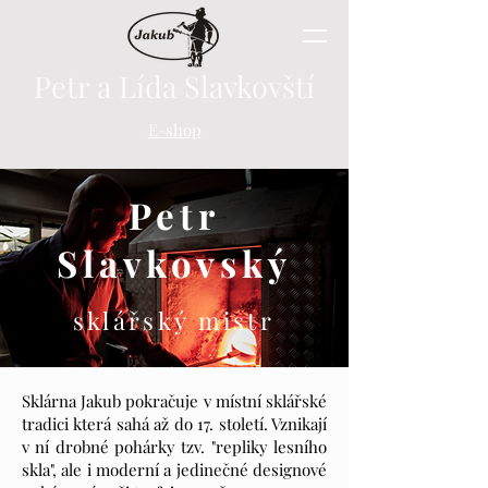
Petr a Lída Slavkovští
E-shop
Petr
Slavkovský
sklářský mistr
Sklárna Jakub pokračuje v místní sklářské
tradici která sahá až do 17. století. Vznikají
v ní drobné pohárky tzv. "repliky lesního
skla", ale i moderní a jedinečné designové