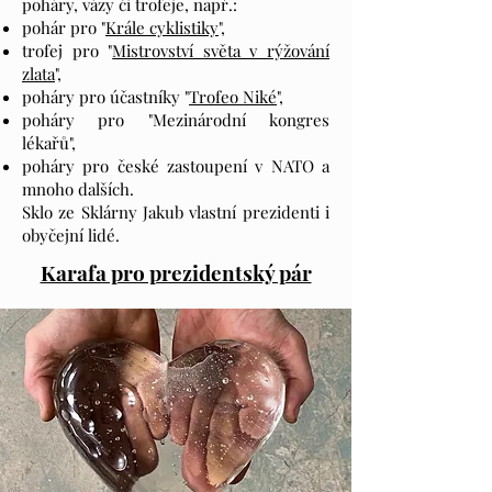
poháry, vázy či trofeje, např.:
pohár pro "
Krále cyklistiky
",
trofej pro "
Mistrovství světa v rýžování
zlata
",
poháry pro účastníky "
Trofeo Niké
",
poháry pro "Mezinárodní kongres
lékařů",
poháry pro české zastoupení v NATO a
mnoho dalších.
Sklo ze Sklárny Jakub vlastní prezidenti i
obyčejní lidé.
Karafa pro prezidentský pár