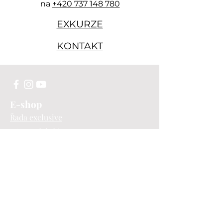
na
+420 737 148 780
EXKURZE
KONTAKT
E-shop
Řada exclusive
Historické sklo
Doplňková výroba
Soupravy
Limitky
Zakázková výroba
Prodejna