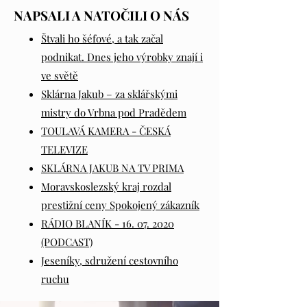
NAPSALI A NATOČILI O NÁS
Štvali ho šéfové, a tak začal
podnikat. Dnes jeho výrobky znají i
ve světě
​Sklárna Jakub – za sklářskými
mistry do Vrbna pod Pradědem
TOULAVÁ KAMERA - ČESKÁ
TELEVIZE
SKLÁRNA JAKUB NA TV PRIMA
Moravskoslezský kraj rozdal
prestižní ceny Spokojený zákazník
RÁDIO BLANÍK - 16. 07. 2020
(PODCAST)
Jeseníky, sdružení cestovního
ruchu