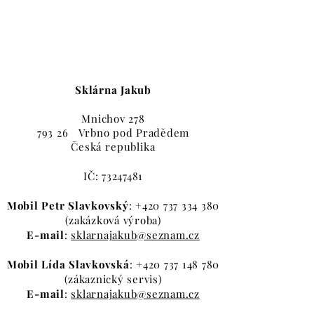
Sklárna Jakub
Mnichov 278
793 26 Vrbno pod Pradědem
Česká
r
epublika
IČ:
73247481
Mobil Petr Slavkovský
:
+420 737 334 380
(zakázková výroba)
E-mail
:
sklarnajakub@seznam.cz
Mobil Lída Slavkovská
:
+420 737 148 780
(zákaznický servis)
E-mail
:
sklarnajakub@seznam.cz