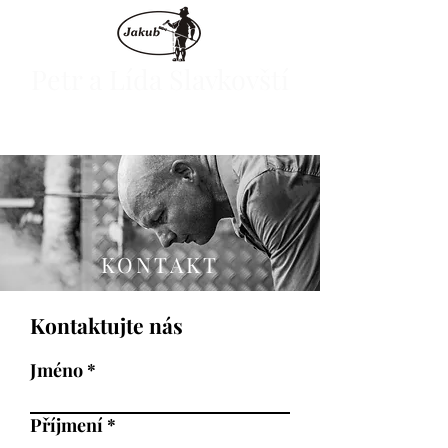
Petr a Lída Slavkovští
E-shop
KONTAKT
Kontaktujte nás
Jméno
Příjmení