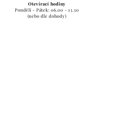
Otevírací hodiny
Pondělí - Pátek:
06.00 - 13.30
(nebo dle dohody)
E-shop
Řada exclusive
Historické sklo
Doplňková výroba
Soupravy
Limitky